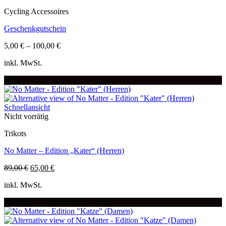
Die
Cycling Accessoires
Optionen
können
Geschenkgutschein
auf
der
5,00
€
–
100,00
€
Produktseite
Dieses
gewählt
inkl. MwSt.
Produkt
werden
weist
-27%
mehrere
Varianten
auf.
Schnellansicht
Die
Nicht vorrätig
Optionen
können
Trikots
auf
der
No Matter – Edition „Kater“ (Herren)
Produktseite
gewählt
Ursprünglicher
Aktueller
89,00
€
65,00
€
werden
Dieses
Preis
Preis
inkl. MwSt.
Produkt
war:
ist:
weist
89,00 €
65,00 €.
-10%
mehrere
Varianten
auf.