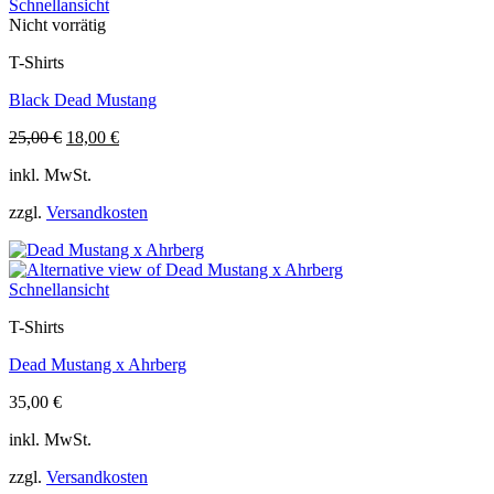
Schnellansicht
Optionen
Nicht vorrätig
können
auf
T-Shirts
der
Produktseite
Black Dead Mustang
gewählt
werden
Ursprünglicher
Aktueller
25,00
€
18,00
€
Dieses
Preis
Preis
inkl. MwSt.
Produkt
war:
ist:
weist
25,00 €
18,00 €.
zzgl.
Versandkosten
mehrere
Varianten
auf.
Die
Schnellansicht
Optionen
können
T-Shirts
auf
der
Dead Mustang x Ahrberg
Produktseite
gewählt
35,00
€
werden
Dieses
inkl. MwSt.
Produkt
weist
zzgl.
Versandkosten
mehrere