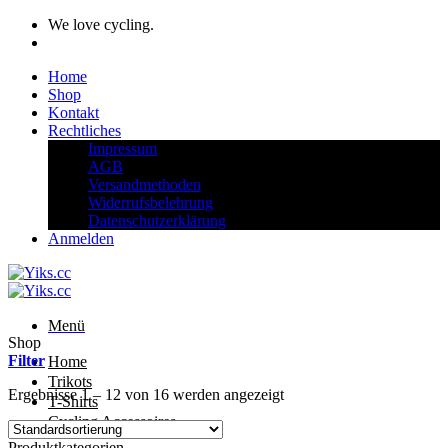
Zum
We love cycling.
Inhalt
springen
Home
Shop
Kontakt
Rechtliches
Impressum
AGB
Versandmethoden
Widerrufsbelehrung
Datenschutzerklärung
Anmelden
Menü
Shop
Filter
Home
Trikots
Ergebnisse 1 – 12 von 16 werden angezeigt
T-Shirts
Cycling Accessoires
Produktkategorien