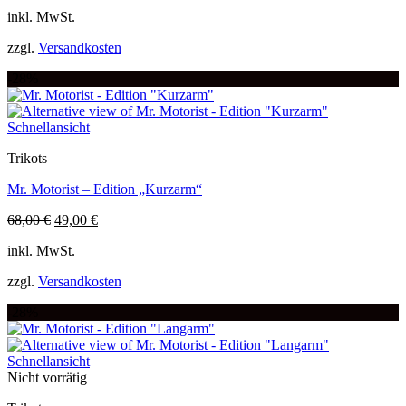
Dieses
Preis
Preis
inkl. MwSt.
Produkt
war:
ist:
weist
30,00 €
20,00 €.
zzgl.
Versandkosten
mehrere
Varianten
-28%
auf.
Die
Optionen
Schnellansicht
können
auf
Trikots
der
Produktseite
Mr. Motorist – Edition „Kurzarm“
gewählt
werden
Ursprünglicher
Aktueller
68,00
€
49,00
€
Dieses
Preis
Preis
inkl. MwSt.
Produkt
war:
ist:
weist
68,00 €
49,00 €.
zzgl.
Versandkosten
mehrere
Varianten
-28%
auf.
Die
Optionen
Schnellansicht
können
Nicht vorrätig
auf
der