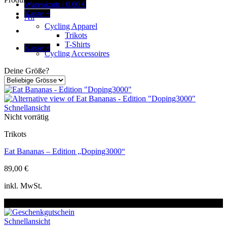
Warenkorb /
0,00
€
Kasse
+
All
Cycling Apparel
Trikots
T-Shirts
Kasse
+
Cycling Accessoires
Deine Größe?
Schnellansicht
Nicht vorrätig
Trikots
Eat Bananas – Edition „Doping3000“
89,00
€
Dieses
inkl. MwSt.
Produkt
weist
Neu
mehrere
Varianten
Schnellansicht
auf.