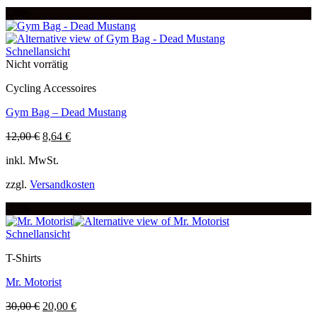
Varianten
-28%
auf.
Die
Optionen
Schnellansicht
können
Nicht vorrätig
auf
der
Cycling Accessoires
Produktseite
gewählt
Gym Bag – Dead Mustang
werden
Ursprünglicher
Aktueller
12,00
€
8,64
€
Preis
Preis
inkl. MwSt.
war:
ist:
12,00 €
8,64 €.
zzgl.
Versandkosten
-33%
Schnellansicht
T-Shirts
Mr. Motorist
Ursprünglicher
Aktueller
30,00
€
20,00
€